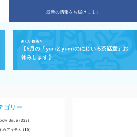
最新の情報をお届けします
新しい投稿
【5月の「yuriとyumiのにじいろ茶話室」お
休みします】
テゴリー
bow Soup
(323)
すめアイテム
(15)