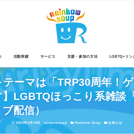
つ
活動実績
サービス
支援・参加の方法
LGBTQ+リン
00～テーマは「TRP30周年
LGBTQほっこり系雑談「y
ライブ配信）
投稿日
著者
カテゴリー
カテゴリー
2024年4月24日
rainbowsoup
Rainbow Soup
お知らせ