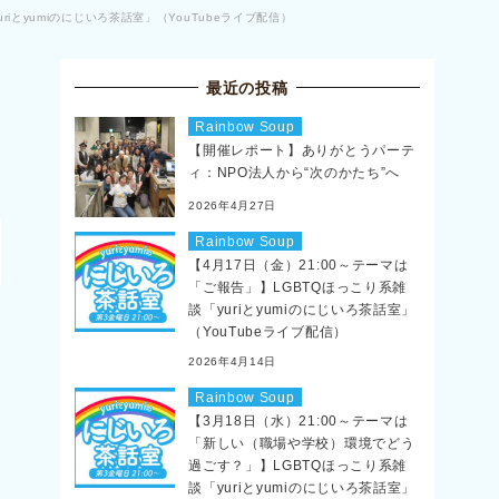
iとyumiのにじいろ茶話室」（YouTubeライブ配信）
最近の投稿
Rainbow Soup
【開催レポート】ありがとうパーテ
ィ：NPO法人から“次のかたち”へ
2026年4月27日
Rainbow Soup
【4月17日（金）21:00～テーマは
「ご報告」】LGBTQほっこり系雑
談「yuriとyumiのにじいろ茶話室」
（YouTubeライブ配信）
2026年4月14日
Rainbow Soup
【3月18日（水）21:00～テーマは
「新しい（職場や学校）環境でどう
過ごす？」】LGBTQほっこり系雑
談「yuriとyumiのにじいろ茶話室」