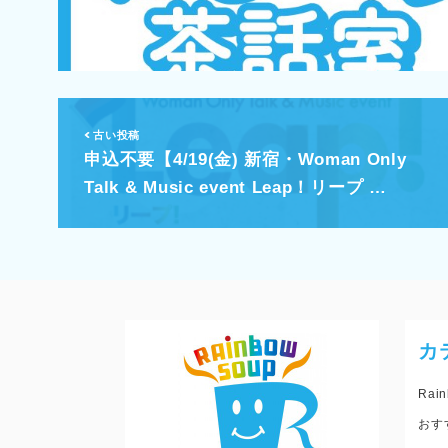
古い投稿
申込不要【4/19(金) 新宿・Woman Only
Talk & Music event Leap！リープ …
カ
Rain
おす