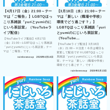
【4月17日（金）21:00～テー
【3月18日（水）21:00～テー
マは「ご報告」】LGBTQほっ
マは「新しい（職場や学校）
こり系雑談「yuriとyumiのに
環境でどう過ごす？」】
じいろ茶話室」（YouTubeラ
LGBTQほっこり系雑談「yuri
イブ配信）
とyumiのにじいろ茶話室」
（YouTube…
【YouTubeライブ配信】4月17日
（金）21:00～LGBTQほっこり系雑談
【YouTubeライブ配信】3月18日
「yuriとyumiのにじいろ茶話室」テー
（水）21:00～※注意！今月は曜日を
マは「ご報告」です。
変更して配信です※LGBTQほっこり
系雑談「yuriとyumiのにじいろ茶話
rainbowsoup
2026年4月14日
室」テーマは「新しい（職場や学校）
環境でどう過ごす？」です！
rainbowsoup
2026年3月13日
Rainbow Soup
Rainbow Soup