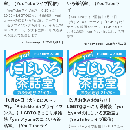
室」（YouTubeライブ配信）
いろ茶話室」（YouTubeラ
イ…
【YouTubeライブ配信】8/15（金）
20:00～LGBTQほっこり系雑談「yuri
【YouTubeライブ配信】7月18日
とyumiのにじいろ茶話室」テーマは
（金）21:00～テーマは「LGBTQ+が
「セクマイソングを語ろう」 今月は20
テーマの映画やドラマ」LGBTQほっ
時〜スタート。ゲストに間々田 久渚さ
こり系雑談「yuriとyumiのにじいろ茶
んを迎えて配信します！
話室」
rainbowsoup
2025年8月10日
rainbowsoup
2025年7月12日
Rainbow Soup
Rainbow Soup
【6月24日（火）21:00～テー
【5月お休みお知らせ】
マは「PrideMonthプライドマ
LGBTQほっこり系雑談「yuri
ンス」】LGBTQほっこり系雑
とyumiのにじいろ茶話室」
談「yuriとyumiのにじいろ茶
（YouTubeライブ配信）
話室」（YouTubeライ…
【YouTubeライブ配信】LGBTQほっ