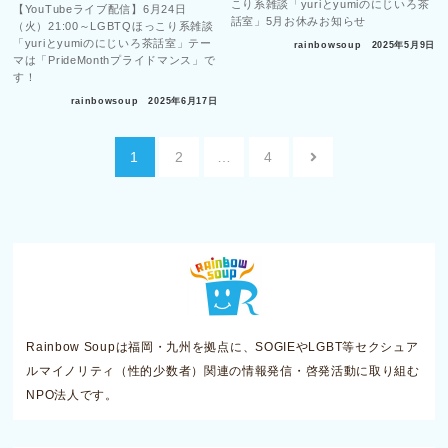
こり系雑談「yuriとyumiのにじいろ茶
【YouTubeライブ配信】6月24日
話室」5月お休みお知らせ
（火）21:00～LGBTQほっこり系雑談
「yuriとyumiのにじいろ茶話室」テー
rainbowsoup
2025年5月9日
マは「PrideMonthプライドマンス」で
す！
rainbowsoup
2025年6月17日
投
1
2
…
4
稿
ナ
ビ
ゲ
ー
シ
ョ
Rainbow Soupは福岡・九州を拠点に、SOGIEやLGBT等セクシュア
ン
ルマイノリティ（性的少数者）関連の情報発信・啓発活動に取り組む
NPO法人です。