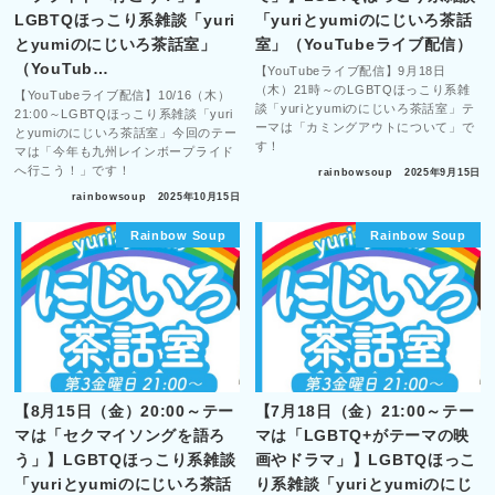
LGBTQほっこり系雑談「yuri
「yuriとyumiのにじいろ茶話
とyumiのにじいろ茶話室」
室」（YouTubeライブ配信）
（YouTub…
【YouTubeライブ配信】9月18日
（木）21時～のLGBTQほっこり系雑
【YouTubeライブ配信】10/16（木）
談「yuriとyumiのにじいろ茶話室」テ
21:00～LGBTQほっこり系雑談「yuri
ーマは「カミングアウトについて」で
とyumiのにじいろ茶話室」今回のテー
す！
マは「今年も九州レインボープライド
へ行こう！」です！
rainbowsoup
2025年9月15日
rainbowsoup
2025年10月15日
Rainbow Soup
Rainbow Soup
【8月15日（金）20:00～テー
【7月18日（金）21:00～テー
マは「セクマイソングを語ろ
マは「LGBTQ+がテーマの映
う」】LGBTQほっこり系雑談
画やドラマ」】LGBTQほっこ
「yuriとyumiのにじいろ茶話
り系雑談「yuriとyumiのにじ