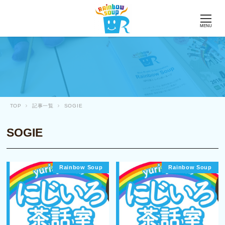
MENU
TOP
記事一覧
SOGIE
SOGIE
Rainbow Soup
Rainbow Soup