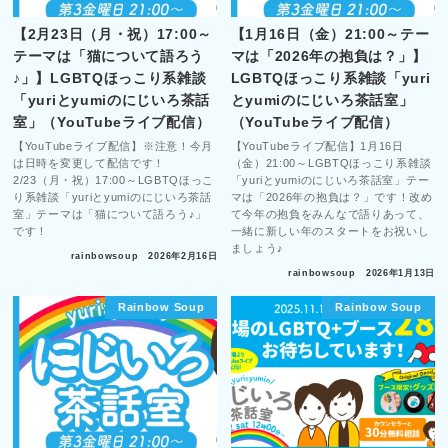
【2月23日（月・祝）17:00～
【1月16日（金）21:00～テー
テーマは「猫について語ろう
マは「2026年の抱負は？」】
♪」】LGBTQほっこり系雑談
LGBTQほっこり系雑談「yuri
「yuriとyumiのにじいろ茶話
とyumiのにじいろ茶話室」
室」（YouTubeライブ配信）
（YouTubeライブ配信）
【YouTubeライブ配信】※注意！今月
【YouTubeライブ配信】1月16日
は日時を変更して配信です！
（金）21:00～LGBTQほっこり系雑談
2/23（月・祝）17:00～LGBTQほっこ
「yuriとyumiのにじいろ茶話室」テー
り系雑談「yuriとyumiのにじいろ茶話
マは「2026年の抱負は？」です！改め
室」テーマは「猫について語ろう♪」
て今年の抱負をみんなで語りあって、
です！
一緒に新しい年のスタートをお祝いし
ましょう♪
rainbowsoup
2026年2月16日
rainbowsoup
2026年1月13日
Rainbow Soup
Rainbow Soup