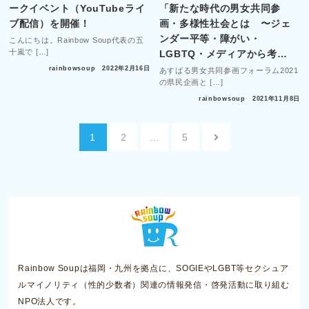
ークイベント（YouTubeライ
「新たな時代の男女共同参
ブ配信）を開催！
画・多様性社会とは 〜ジェ
ンダー平等・障がい・
こんにちは。Rainbow Soup代表の五
十嵐で […]
LGBTQ・メディアから考…
rainbowsoup
2022年2月16日
あすばる男女共同参画フォーラム2021
の県民企画と […]
rainbowsoup
2021年11月8日
投
1
2
…
5
稿
ナ
ビ
ゲ
ー
シ
ョ
Rainbow Soupは福岡・九州を拠点に、SOGIEやLGBT等セクシュア
ン
ルマイノリティ（性的少数者）関連の情報発信・啓発活動に取り組む
NPO法人です。