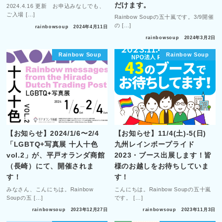
だけます。
2024.4.16 更新 お申込みなしでも、
ご入場 […]
Rainbow Soupの五十嵐です。3/9開催
の […]
rainbowsoup
2024年4月11日
rainbowsoup
2024年3月2日
Rainbow Soup
Rainbow Soup
【お知らせ】2024/1/6〜2/4
【お知らせ】11/4(土)-5(日)
「LGBTQ+写真展 十人十色
九州レインボープライド
vol.2」が、平戸オランダ商館
2023・ブース出展します！皆
（長崎）にて、開催されま
様のお越しをお待ちしていま
す！
す！
みなさん、こんにちは。Rainbow
こんにちは。Rainbow Soupの五十嵐
Soupの五 […]
です。 […]
rainbowsoup
2023年12月27日
rainbowsoup
2023年11月3日