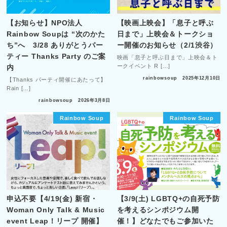
【お知らせ】NPO法人
【映画上映会】「息子と呼ぶ
Rainbow Soupは “次のかた
日まで」上映会＆トークショ
ち”へ 3/28 ありがとうパー
ー開催のお知らせ（2/1渋谷）
ティー Thanks Party のご案
映画「息子と呼ぶ日まで」上映会＆ト
ークイベント R […]
内
rainbowsoup
2025年12月10日
【Thanks パーティ開催にあたって】
Rain […]
rainbowsoup
2026年3月8日
Rainbow Soup
Rainbow Soup
申込不要【4/19(金) 新宿・
【3/9(土) LGBTQ+の自死予防
Woman Only Talk & Music
を考えるシンポジウム開
event Leap！リープ 開催】
催！】どなたでもご参加いた