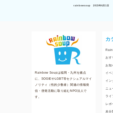
rainbowsoup
2015年6月1日
カ
Rain
おす
お知
Rainbow Soupは福岡・九州を拠点
イベ
に、SOGIEやLGBT等セクシュアルマイ
イン
ノリティ（性的少数者）関連の情報発
ニュ
信・啓発活動に取り組むNPO法人で
ライ
す。
レポ
未分