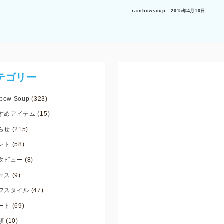
rainbowsoup
2015年4月10日
テゴリー
bow Soup
(323)
すめアイテム
(15)
らせ
(215)
ント
(58)
タビュー
(8)
ース
(9)
フスタイル
(47)
ート
(69)
類
(10)