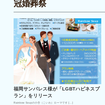
冠婚葬祭
Rainbow Soup
福岡サンパレス様が「LGBTハピネスプ
ラン」をリリース
Rainbow Soupの小嵒（こいわ）ローマです […]