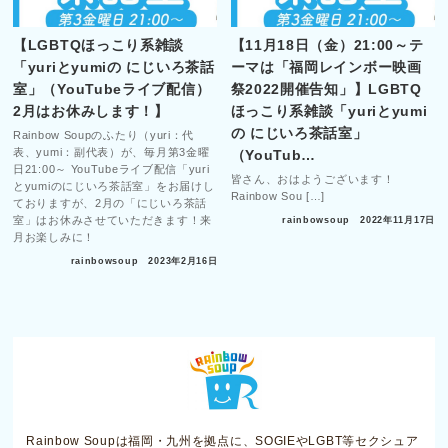
【LGBTQほっこり系雑談
【11月18日（金）21:00～テ
「yuriとyumiの にじいろ茶話
ーマは「福岡レインボー映画
室」（YouTubeライブ配信）
祭2022開催告知」】LGBTQ
2月はお休みします！】
ほっこり系雑談「yuriとyumi
の にじいろ茶話室」
Rainbow Soupのふたり（yuri：代
表、yumi：副代表）が、毎月第3金曜
（YouTub…
日21:00～ YouTubeライブ配信「yuri
皆さん、おはようございます！
とyumiのにじいろ茶話室」をお届けし
Rainbow Sou […]
ておりますが、2月の「にじいろ茶話
室」はお休みさせていただきます！来
rainbowsoup
2022年11月17日
月お楽しみに！
rainbowsoup
2023年2月16日
Rainbow Soupは福岡・九州を拠点に、SOGIEやLGBT等セクシュア