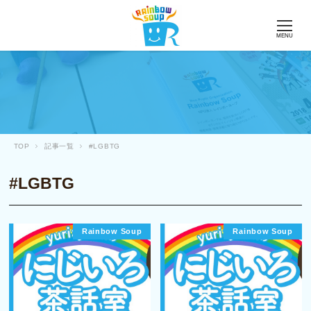
MENU
TOP
記事一覧
#LGBTG
#LGBTG
Rainbow Soup
Rainbow Soup