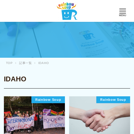
MENU
TOP
記事一覧
IDAHO
IDAHO
Rainbow Soup
Rainbow Soup