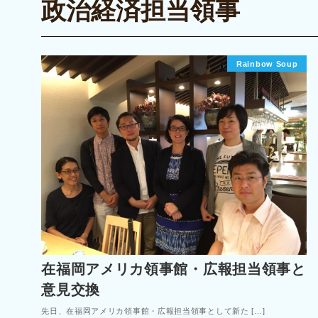
政治経済担当領事
Rainbow Soup
在福岡アメリカ領事館・広報担当領事と
意見交換
先日、在福岡アメリカ領事館・広報担当領事として新た […]