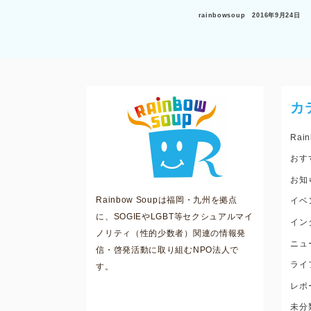
rainbowsoup
2016年9月24日
カ
Rain
おす
お知
Rainbow Soupは福岡・九州を拠点
イベ
に、SOGIEやLGBT等セクシュアルマイ
イン
ノリティ（性的少数者）関連の情報発
ニュ
信・啓発活動に取り組むNPO法人で
ライ
す。
レポ
未分