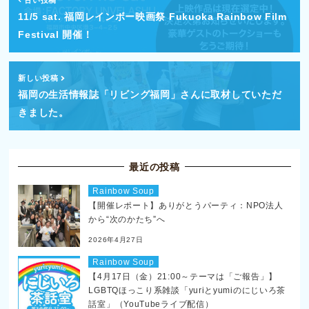
古い投稿
11/5 sat. 福岡レインボー映画祭 Fukuoka Rainbow Film
Festival 開催！
新しい投稿
福岡の生活情報誌「リビング福岡」さんに取材していただ
きました。
最近の投稿
Rainbow Soup
【開催レポート】ありがとうパーティ：NPO法人
から“次のかたち”へ
2026年4月27日
Rainbow Soup
【4月17日（金）21:00～テーマは「ご報告」】
LGBTQほっこり系雑談「yuriとyumiのにじいろ茶
話室」（YouTubeライブ配信）