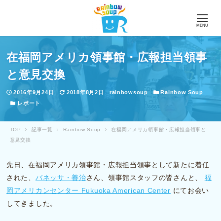
MENU
在福岡アメリカ領事館・広報担当領事
と意見交換
投稿日
更新日
著者
カテゴリー
2016年9月24日
2018年8月2日
rainbowsoup
Rainbow Soup
カテゴリー
レポート
TOP
記事一覧
Rainbow Soup
在福岡アメリカ領事館・広報担当領事と
意見交換
先日、在福岡アメリカ領事館・広報担当領事として新たに着任
された、
バネッサ・善治
さん、領事館スタッフの皆さんと、
福
岡アメリカンセンター Fukuoka American Center
にてお会い
してきました。