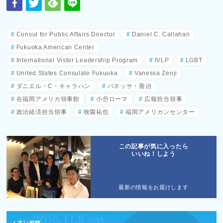
Consul for Public Affairs Director
Daniel C. Callahan
Fukuoka American Center
International Vistor Leadership Program
IVLP
LGBT
United States Consulate Fukuoka
Vanessa Zenji
ダニエル・C・キャラハン
バネッサ・善治
在福岡アメリカ領事館
小嵒ローマ
広報担当領事
政治経済担当領事
牧園祐也
福岡アメリカンセンター
この記事が気に入ったら
いいね！しよう
最新の情報をお届けします