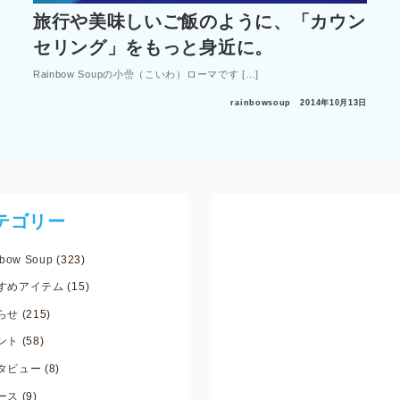
旅行や美味しいご飯のように、「カウン
セリング」をもっと身近に。
Rainbow Soupの小嵒（こいわ）ローマです […]
rainbowsoup
2014年10月13日
テゴリー
bow Soup
(323)
すめアイテム
(15)
らせ
(215)
ント
(58)
タビュー
(8)
ース
(9)