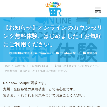
MENU
【お知らせ】オンラインのカウンセリ
ング無料体験、はじめました！お気軽
にご利用ください。
投稿日
著者
カテゴリー
カテゴリー
2020年7月15日
rainbowsoup
Rainbow Soup
お知らせ
TOP
記事一覧
Rainbow Soup
【お知らせ】オンラインのカウンセリン
グ無料体験、はじめました！お気軽にご利用ください。
Rainbow Soupの西坂です。
九州・全国各地の豪雨被害、とても心配です。
皆さま、くれぐれもお気をつけてお過ごしください。