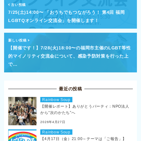
古い投稿
7/25(土)14:00〜 「おうちでもつながろう！ 第4回 福岡
LGBTQオンライン交流会」を開催します！
新しい投稿
【開催です！】7/28(火)18:00〜の福岡市主催のLGBT等性
的マイノリティ交流会について、感染予防対策を行った上
で…
最近の投稿
Rainbow Soup
【開催レポート】ありがとうパーティ：NPO法人
から“次のかたち”へ
2026年4月27日
Rainbow Soup
【4月17日（金）21:00～テーマは「ご報告」】