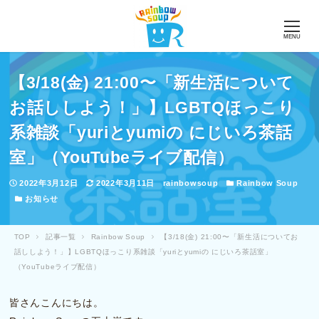
MENU
【3/18(金) 21:00〜「新生活について
お話ししよう！」】LGBTQほっこり
系雑談「yuriとyumiの にじいろ茶話
室」（YouTubeライブ配信）
投稿日
更新日
著者
カテゴリー
2022年3月12日
2022年3月11日
rainbowsoup
Rainbow Soup
カテゴリー
お知らせ
TOP
記事一覧
Rainbow Soup
【3/18(金) 21:00〜「新生活についてお
話ししよう！」】LGBTQほっこり系雑談「yuriとyumiの にじいろ茶話室」
（YouTubeライブ配信）
皆さんこんにちは。