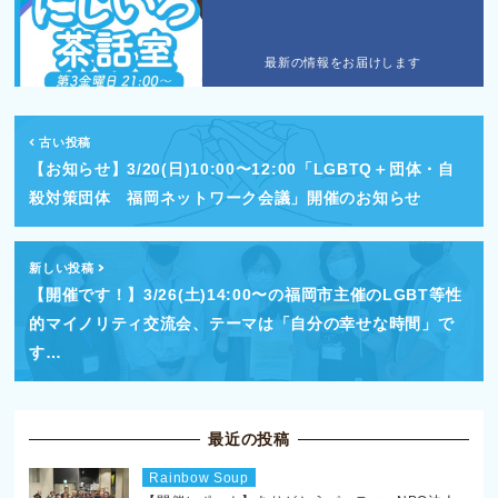
最新の情報をお届けします
古い投稿
【お知らせ】3/20(日)10:00〜12:00「LGBTQ＋団体・自
殺対策団体 福岡ネットワーク会議」開催のお知らせ
新しい投稿
【開催です！】3/26(土)14:00〜の福岡市主催のLGBT等性
的マイノリティ交流会、テーマは「自分の幸せな時間」で
す…
最近の投稿
Rainbow Soup