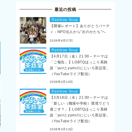
最近の投稿
Rainbow Soup
【開催レポート】ありがとうパーテ
ィ：NPO法人から“次のかたち”へ
2026年4月27日
Rainbow Soup
【4月17日（金）21:00～テーマは
「ご報告」】LGBTQほっこり系雑
談「yuriとyumiのにじいろ茶話室」
（YouTubeライブ配信）
2026年4月14日
Rainbow Soup
【3月18日（水）21:00～テーマは
「新しい（職場や学校）環境でどう
過ごす？」】LGBTQほっこり系雑
談「yuriとyumiのにじいろ茶話室」
（YouTubeライブ配信）
2026年3月13日