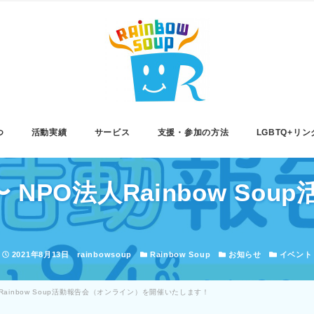
つ
活動実績
サービス
支援・参加の方法
LGBTQ+リン
0〜 NPO法人Rainbow S
！
投稿日
著者
カテゴリー
カテゴリー
カテゴリー
2021年8月13日
rainbowsoup
Rainbow Soup
お知らせ
イベント
法人Rainbow Soup活動報告会（オンライン）を開催いたします！