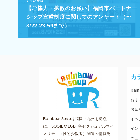
古い投稿
【ご協力・拡散のお願い】福岡市パートナー
シップ宣誓制度に関してのアンケート（〜
8/22 23:59まで）
カ
Rain
おす
お知
Rainbow Soupは福岡・九州を拠点
イベ
に、SOGIEやLGBT等セクシュアルマイ
イン
ノリティ（性的少数者）関連の情報発
ニュ