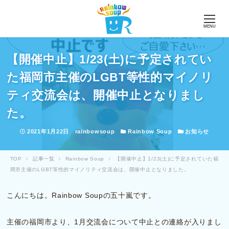
MENU
【開催中止】1/23(土)に予定されてい
た福岡市主催のLGBT等性的マイノリ
ティ交流会は、開催中止となりまし
た。
投稿日
著者
カテゴリー
カテゴリー
2021年1月22日
rainbowsoup
Rainbow Soup
お知らせ
TOP
記事一覧
Rainbow Soup
【開催中止】1/23(土)に予定されていた福
岡市主催のLGBT等性的マイノリティ交流会は、開催中止となりました。
こんにちは。Rainbow Soupの五十嵐です。
主催の福岡市より、1月交流会について中止との連絡が入りまし