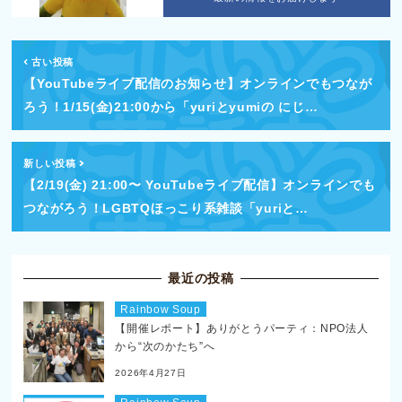
古い投稿
【YouTubeライブ配信のお知らせ】オンラインでもつなが
ろう！1/15(金)21:00から「yuriとyumiの にじ…
新しい投稿
【2/19(金) 21:00〜 YouTubeライブ配信】オンラインでも
つながろう！LGBTQほっこり系雑談「yuriと…
最近の投稿
Rainbow Soup
【開催レポート】ありがとうパーティ：NPO法人
から“次のかたち”へ
2026年4月27日