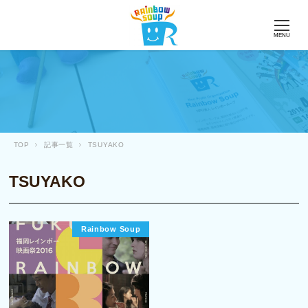
MENU
TOP
記事一覧
TSUYAKO
TSUYAKO
Rainbow Soup