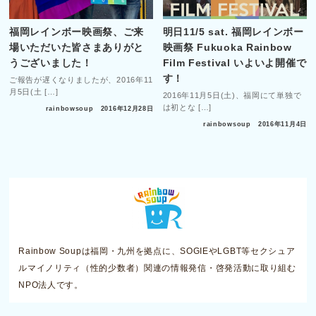
福岡レインボー映画祭、ご来
明日11/5 sat. 福岡レインボー
場いただいた皆さまありがと
映画祭 Fukuoka Rainbow
うございました！
Film Festival いよいよ開催で
す！
ご報告が遅くなりましたが、2016年11
月5日(土 […]
2016年11月5日(土)、福岡にて単独で
は初とな […]
rainbowsoup
2016年12月28日
rainbowsoup
2016年11月4日
Rainbow Soupは福岡・九州を拠点に、SOGIEやLGBT等セクシュア
ルマイノリティ（性的少数者）関連の情報発信・啓発活動に取り組む
NPO法人です。