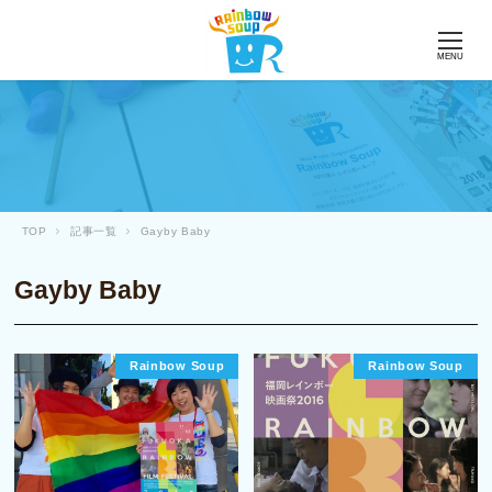
MENU
TOP
記事一覧
Gayby Baby
Gayby Baby
Rainbow Soup
Rainbow Soup