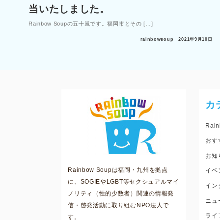
当いたしました。
Rainbow Soupの五十嵐です。福岡市とその […]
rainbowsoup
2021年9月10日
カ
Rain
おす
お知
Rainbow Soupは福岡・九州を拠点
イベ
に、SOGIEやLGBT等セクシュアルマイ
イン
ノリティ（性的少数者）関連の情報発
ニュ
信・啓発活動に取り組むNPO法人で
ライ
す。