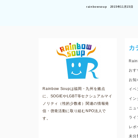
rainbowsoup
2015年11月15日
カ
Rain
おす
お知
Rainbow Soupは福岡・九州を拠点
イベ
に、SOGIEやLGBT等セクシュアルマイ
イン
ノリティ（性的少数者）関連の情報発
ニュ
信・啓発活動に取り組むNPO法人で
ライ
す。
レポ
未分