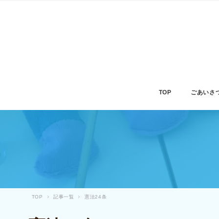
TOP
ごあいさ
TOP
記事一覧
憲法24条