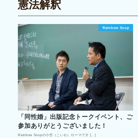
憲法解釈
Rainbow Soup
「同性婚」出版記念トークイベント、ご
参加ありがとうございました！
Rainbow Soupの小嵒（こいわ）ローマです […]