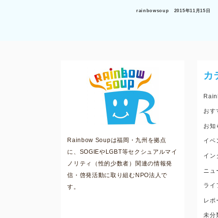
rainbowsoup
2015年11月15日
カ
Rain
おす
お知
Rainbow Soupは福岡・九州を拠点
イベ
に、SOGIEやLGBT等セクシュアルマイ
イン
ノリティ（性的少数者）関連の情報発
ニュ
信・啓発活動に取り組むNPO法人で
ライ
す。
レポ
未分