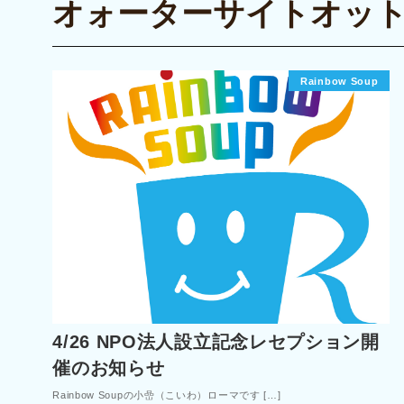
オォーターサイトオッ
Rainbow Soup
4/26 NPO法人設立記念レセプション開
催のお知らせ
Rainbow Soupの小嵒（こいわ）ローマです […]