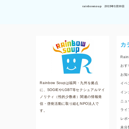
rainbowsoup
2015年3月30日
カ
Rain
おす
お知
Rainbow Soupは福岡・九州を拠点
イベ
に、SOGIEやLGBT等セクシュアルマイ
イン
ノリティ（性的少数者）関連の情報発
ニュ
信・啓発活動に取り組むNPO法人で
ライ
す。
レポ
未分