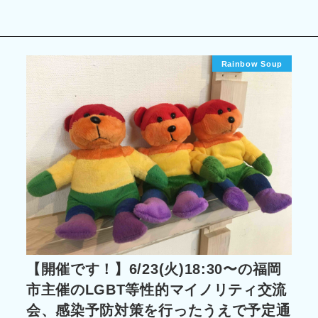
Rainbow Soup
【開催です！】6/23(火)18:30〜の福岡
市主催のLGBT等性的マイノリティ交流
会、感染予防対策を行ったうえで予定通