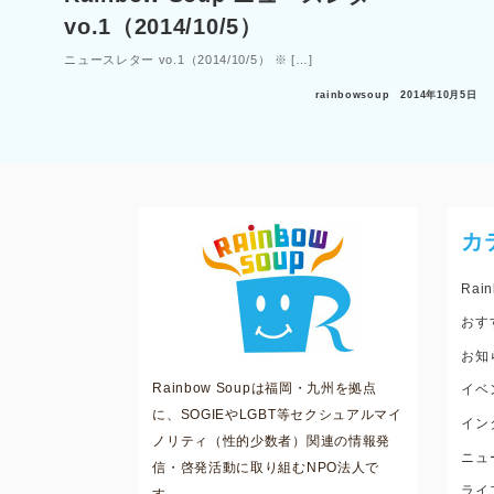
vo.1（2014/10/5）
ニュースレター vo.1（2014/10/5） ※ […]
rainbowsoup
2014年10月5日
カ
Rain
おす
お知
Rainbow Soupは福岡・九州を拠点
イベ
に、SOGIEやLGBT等セクシュアルマイ
イン
ノリティ（性的少数者）関連の情報発
ニュ
信・啓発活動に取り組むNPO法人で
ライ